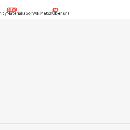
ity
Materiallabor
Wiki
Match
Über uns