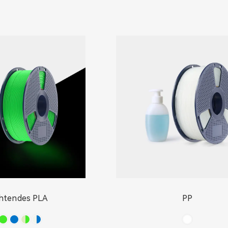
htendes PLA
PP