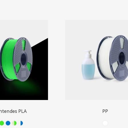
htendes PLA
PP