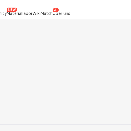
ity
Materiallabor
Wiki
Match
Über uns